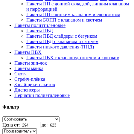
Пакеты ПП с донной складкой, липким клапаном
и перфорацией
Пакеты ПП с липким клапаном и еврослотом
Пакеты БОПП с клапаном и скотчем
Пакеты полиэтиленовые
Пакеты ПВД
Пакеты ПВД слайдеры с бегунком
Пакеты ПВД с клапаном и скотчем
Пакеты низкого давления (ПНД)
Пакеты ПВХ
Пакеты ПВХ с клапаном, скотчем и крючком
Пакеты зип-лок
Пакеты майка
Скотч
Стрейч-плёнка
Запайщики пакетов
Диспенсеры
Перчатки полиэтиленовые
Фильтр
Цена от:
до: