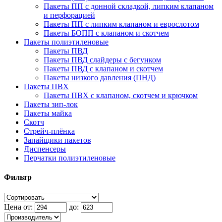
Пакеты ПП с донной складкой, липким клапаном
и перфорацией
Пакеты ПП с липким клапаном и еврослотом
Пакеты БОПП с клапаном и скотчем
Пакеты полиэтиленовые
Пакеты ПВД
Пакеты ПВД слайдеры с бегунком
Пакеты ПВД с клапаном и скотчем
Пакеты низкого давления (ПНД)
Пакеты ПВХ
Пакеты ПВХ с клапаном, скотчем и крючком
Пакеты зип-лок
Пакеты майка
Скотч
Стрейч-плёнка
Запайщики пакетов
Диспенсеры
Перчатки полиэтиленовые
Фильтр
Цена от:
до: