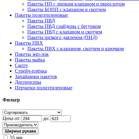
Пакеты ПП с липким клапаном и еврослотом
Пакеты БОПП с клапаном и скотчем
Пакеты полиэтиленовые
Пакеты ПВД
Пакеты ПВД слайдеры с бегунком
Пакеты ПВД с клапаном и скотчем
Пакеты низкого давления (ПНД)
Пакеты ПВХ
Пакеты ПВХ с клапаном, скотчем и крючком
Пакеты зип-лок
Пакеты майка
Скотч
Стрейч-плёнка
Запайщики пакетов
Диспенсеры
Перчатки полиэтиленовые
Фильтр
Цена от:
до:
Ширина рукава
55 мм