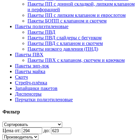
Пакеты ПП с донной складкой, липким клапаном
и перфорацией
Пакеты ПП с липким клапаном и еврослотом
Пакеты БОПП с клапаном и скотчем
Пакеты полиэтиленовые
Пакеты ПВД
Пакеты ПВД слайдеры с бегунком
Пакеты ПВД с клапаном и скотчем
Пакеты низкого давления (ПНД)
Пакеты ПВХ
Пакеты ПВХ с клапаном, скотчем и крючком
Пакеты зип-лок
Пакеты майка
Скотч
Стрейч-плёнка
Запайщики пакетов
Диспенсеры
Перчатки полиэтиленовые
Фильтр
Цена от:
до: