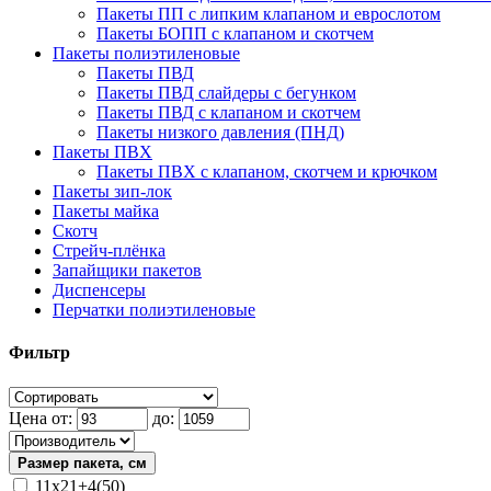
Пакеты ПП с липким клапаном и еврослотом
Пакеты БОПП с клапаном и скотчем
Пакеты полиэтиленовые
Пакеты ПВД
Пакеты ПВД слайдеры с бегунком
Пакеты ПВД с клапаном и скотчем
Пакеты низкого давления (ПНД)
Пакеты ПВХ
Пакеты ПВХ с клапаном, скотчем и крючком
Пакеты зип-лок
Пакеты майка
Скотч
Стрейч-плёнка
Запайщики пакетов
Диспенсеры
Перчатки полиэтиленовые
Фильтр
Цена от:
до:
Размер пакета, см
11х21+4(50)