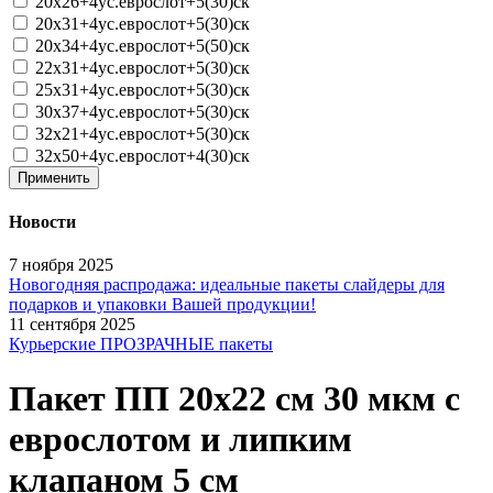
20х26+4ус.еврослот+5(30)ск
20х31+4ус.еврослот+5(30)ск
20х34+4ус.еврослот+5(50)ск
22х31+4ус.еврослот+5(30)ск
25х31+4ус.еврослот+5(30)ск
30х37+4ус.еврослот+5(30)ск
32х21+4ус.еврослот+5(30)ск
32х50+4ус.еврослот+4(30)ск
Применить
Новости
7 ноября 2025
Новогодняя распродажа: идеальные пакеты слайдеры для
подарков и упаковки Вашей продукции!
11 сентября 2025
Курьерские ПРОЗРАЧНЫЕ пакеты
Пакет ПП 20х22 см 30 мкм с
еврослотом и липким
клапаном 5 см