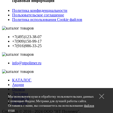
Правовая информация
Политика конфиденциальности
Пользовательское соглашение
Политика использования Cookie файлов
+7(495)123-38-07
+7(909)150-99-17
+7(916)986-33-25
info@ntpolimer.ru
КАТАЛОГ.
Акции
Оплата
Доставка
Мы используем куки и обработку пользовательских данных
Контакты
с помощью Яндекс.Метрики для лучшей работы сайта.
Новости
Оставаясь с нами, вы соглашаетесь на использование
файлов
куки
.
Copyright © 2016 - 2024 ООО "НТ Полимер".