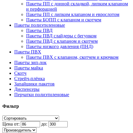
Пакеты ПП с донной складкой, липким клапаном
и перфорацией
Пакеты ПП с липким клапаном и еврослотом
Пакеты БОПП с клапаном и скотчем
Пакеты полиэтиленовые
Пакеты ПВД
Пакеты ПВД слайдеры с бегунком
Пакеты ПВД с клапаном и скотчем
Пакеты низкого давления (ПНД)
Пакеты ПВХ
Пакеты ПВХ с клапаном, скотчем и крючком
Пакеты зип-лок
Пакеты майка
Скотч
Стрейч-плёнка
Запайщики пакетов
Диспенсеры
Перчатки полиэтиленовые
Фильтр
Цена от:
до: