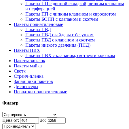
Пакеты ПП с донной складкой, липким клапаном
и перфорацией
Пакеты ПП с липким клапаном и еврослотом
Пакеты БОПП с клапаном и скотчем
Пакеты полиэтиленовые
Пакеты ПВД
Пакеты ПВД слайдеры с бегунком
Пакеты ПВД с клапаном и скотчем
Пакеты низкого давления (ПНД)
Пакеты ПВХ
Пакеты ПВХ с клапаном, скотчем и крючком
Пакеты зип-лок
Пакеты майка
Скотч
Стрейч-плёнка
Запайщики пакетов
Диспенсеры
Перчатки полиэтиленовые
Фильтр
Цена от:
до: